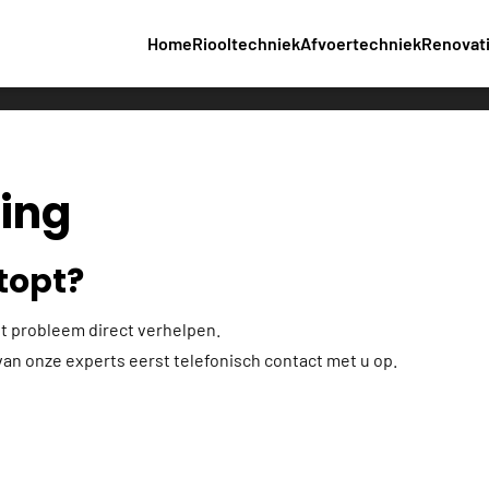
Home
Riooltechniek
Afvoertechniek
Renovat
ing
stopt?
et probleem direct verhelpen.
n onze experts eerst telefonisch contact met u op.