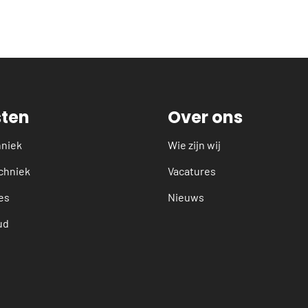
sten
Over ons
hniek
Wie zijn wij
chniek
Vacatures
es
Nieuws
ud